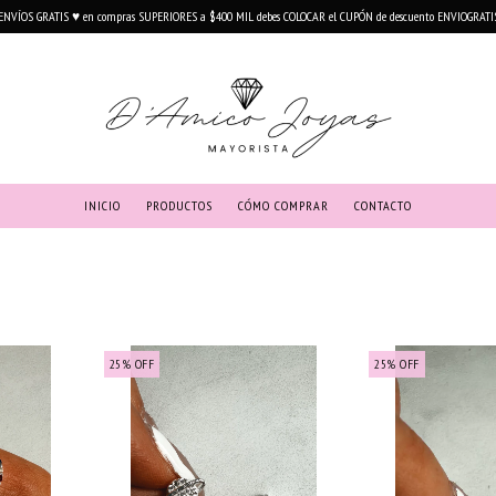
ENVÍOS GRATIS ♥ en compras SUPERIORES a $400 MIL debes COLOCAR el CUPÓN de descuento ENVIOGRATI
INICIO
PRODUCTOS
CÓMO COMPRAR
CONTACTO
25
%
OFF
25
%
OFF