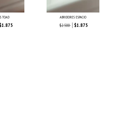
S TOAD
ABRIDORES ESPACIO
$1.875
$1.875
$2.500