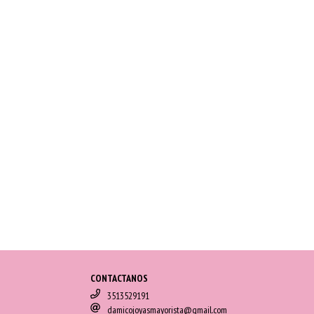
CONTACTANOS
3513529191
damicojoyasmayorista@gmail.com