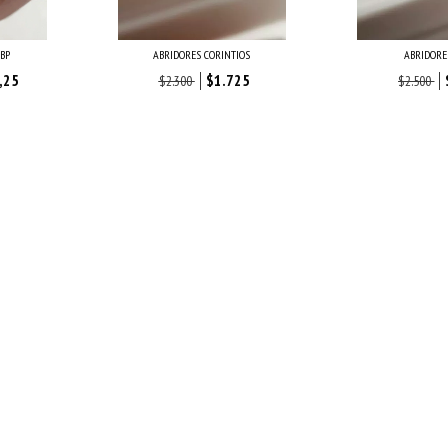
 BP
ABRIDORES CORINTIOS
ABRIDORE
,25
$1.725
$2.300
$2.500