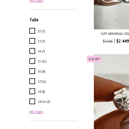
VER TODOS
Talle
12 (1)
CUFF INDIVIDUAL CES
$2.449
$3.266
13 (7)
14 (7)
25
%
OFF
15 (11)
16 (8)
17 (11)
18 (8)
18 Cm (3)
VER TODOS