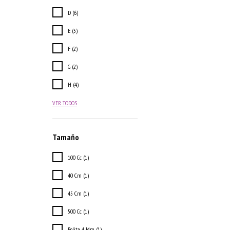
D (6)
E (5)
F (2)
G (2)
H (4)
VER TODOS
Tamaño
100 Cc (1)
40 Cm (1)
45 Cm (1)
500 Cc (1)
Bolita 4 Mm (1)