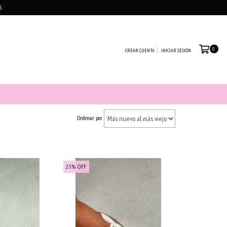
S
0
CREAR CUENTA
INICIAR SESIÓN
Ordenar por
25
%
OFF