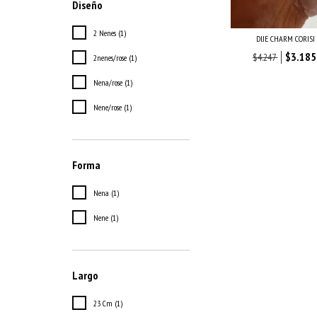
Diseño
2 Nenes (1)
DIJE CHARM CORISI
$3.185
$4.247
2nenes/rose (1)
Nena/rose (1)
Nene/rose (1)
Forma
Nena (1)
Nene (1)
Largo
23 Cm (1)