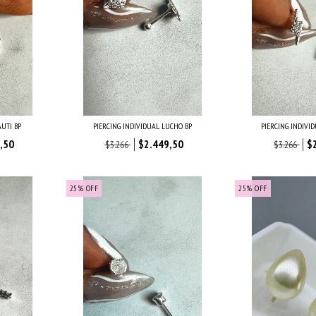
AUTI BP
PIERCING INDIVIDUAL LUCHO BP
PIERCING INDIVI
,50
$2.449,50
$
$3.266
$3.266
25
%
OFF
25
%
OFF