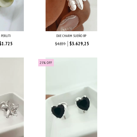
 PERLITI
DIJE CHARM SUEÑO BP
$1.725
$3.629,25
$4.839
25
%
OFF