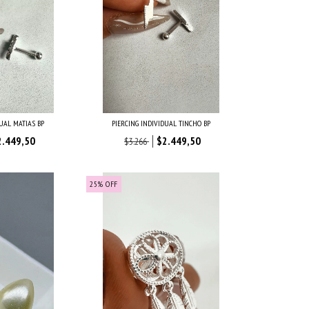
DUAL MATIAS BP
PIERCING INDIVIDUAL TINCHO BP
2.449,50
$2.449,50
$3.266
25
%
OFF