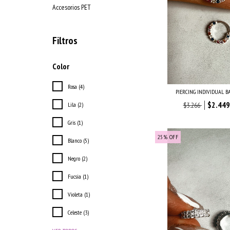
Accesorios PET
Filtros
Color
Rosa (4)
PIERCING INDIVIDUAL B
$2.449
Lila (2)
$3.266
Gris (1)
25
%
OFF
Blanco (5)
Negro (2)
Fucsia (1)
Violeta (1)
Celeste (3)