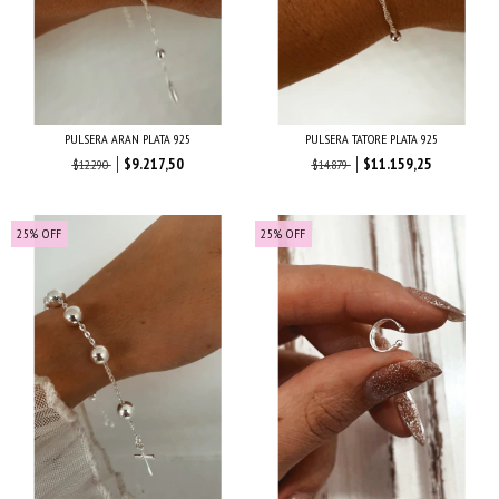
PULSERA ARAN PLATA 925
PULSERA TATORE PLATA 925
$9.217,50
$11.159,25
$12.290
$14.879
25
%
OFF
25
%
OFF