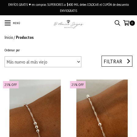
ENVÍOS GRATIS ♥ en compras SUPERIORES a $400 MIL debes COLOCAR el CUPÓN de descuento
ENVIOGRATIS
MENÚ
0
Inicio
/
Productos
Ordenar por
FILTRAR
25
%
OFF
25
%
OFF