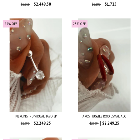
$2.449,50
$1.725
$3.266
$2.300
25
%
OFF
25
%
OFF
PIERCING INDIVIDUAL TAVO BP
AROS HUGGIES ROJO ESMALTADO
$2.249,25
$2.249,25
$2.999
$2.999