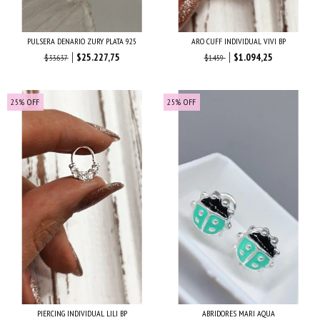
PULSERA DENARIO ZURY PLATA 925
ARO CUFF INDIVIDUAL VIVI BP
$25.227,75
$1.094,25
$33.637
$1.459
25
%
OFF
25
%
OFF
PIERCING INDIVIDUAL LILI BP
ABRIDORES MARI AQUA