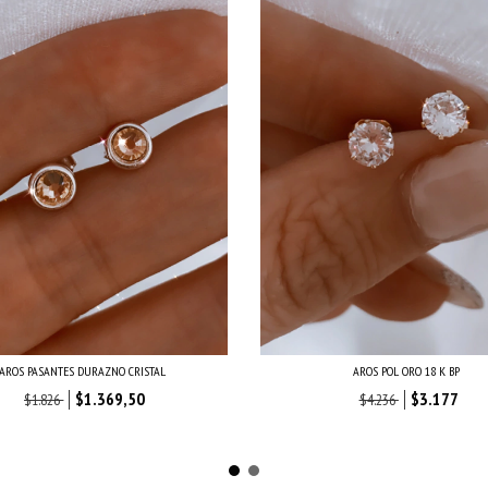
AROS PASANTES DURAZNO CRISTAL
AROS POL ORO 18 K BP
$1.369,50
$3.177
$1.826
$4.236