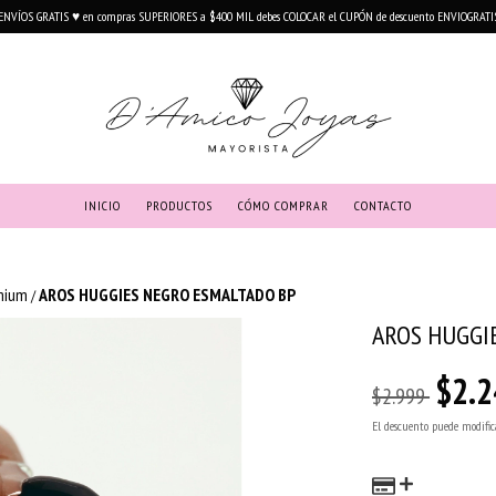
ENVÍOS GRATIS ♥ en compras SUPERIORES a $400 MIL debes COLOCAR el CUPÓN de descuento ENVIOGRATI
INICIO
PRODUCTOS
CÓMO COMPRAR
CONTACTO
mium
AROS HUGGIES NEGRO ESMALTADO BP
/
AROS HUGGI
$2.2
$2.999
El descuento puede modific