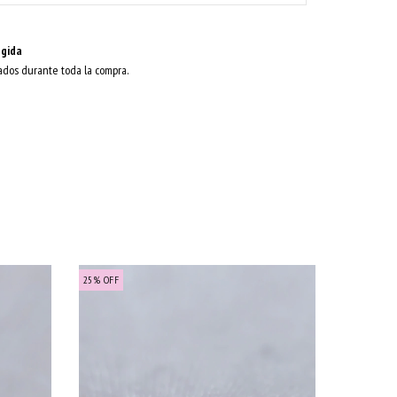
gida
ados durante toda la compra.
25
%
OFF
25
%
OFF