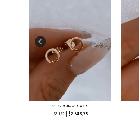
AROS CÍRCULO ORO 18 K BP
$2.388,75
$3.185