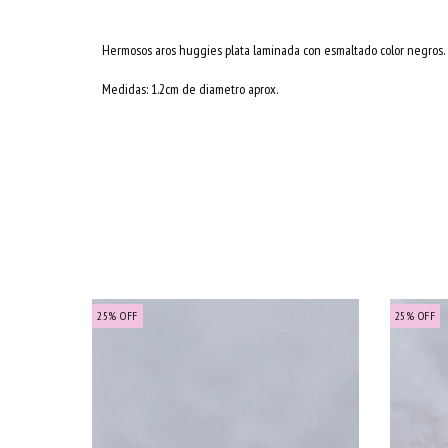
Hermosos aros huggies plata laminada con esmaltado color negros.
Medidas: 1.2cm de diametro aprox.
25
%
OFF
25
%
OFF