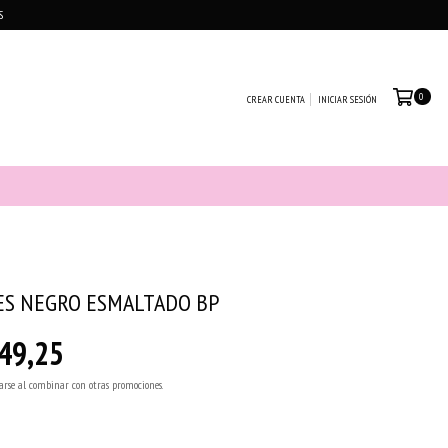
S
0
CREAR CUENTA
INICIAR SESIÓN
ES NEGRO ESMALTADO BP
49,25
arse al combinar con otras promociones.