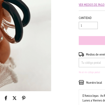
VER MEDIOS DE PAGO
CANTIDAD
Entregas para el CP:
Medios de enví
No sé mi código postal
Nuestro local
D'Amico Joyas
Av. 
Lunes a Viernes de