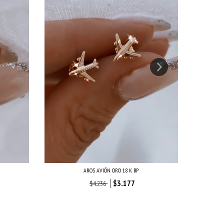
AROS AVIÓN ORO 18 K BP
AR
$3.177
$4.236