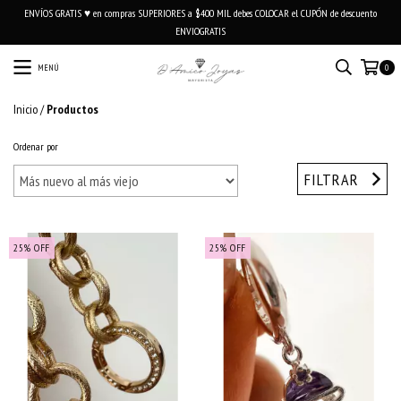
ENVÍOS GRATIS ♥ en compras SUPERIORES a $400 MIL debes COLOCAR el CUPÓN de descuento
ENVIOGRATIS
MENÚ
0
Inicio
/
Productos
Ordenar por
FILTRAR
25
%
OFF
25
%
OFF