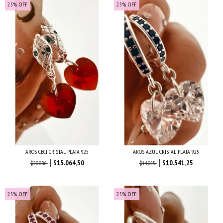
25
%
OFF
25
%
OFF
AROS CECI CRISTAL PLATA 925
AROS AZUL CRISTAL PLATA 925
$15.064,50
$10.541,25
$20.086
$14.055
25
%
OFF
25
%
OFF