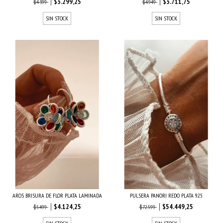
$3.299,25
$3.711,75
$4.399
$4.949
SIN STOCK
SIN STOCK
AROS BRISURA DE FLOR PLATA LAMINADA
PULSERA PANORI REDO PLATA 925
$4.124,25
$54.449,25
$5.499
$72.599