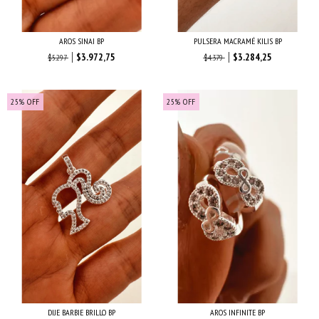
AROS SINAI BP
PULSERA MACRAMÉ KILIS BP
$3.972,75
$3.284,25
$5.297
$4.379
25
%
OFF
25
%
OFF
DIJE BARBIE BRILLO BP
AROS INFINITE BP