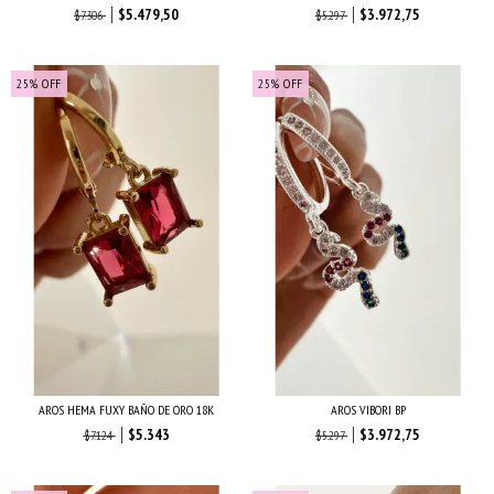
$5.479,50
$3.972,75
$7.306
$5.297
25
%
OFF
25
%
OFF
AROS HEMA FUXY BAÑO DE ORO 18K
AROS VIBORI BP
$5.343
$3.972,75
$7.124
$5.297