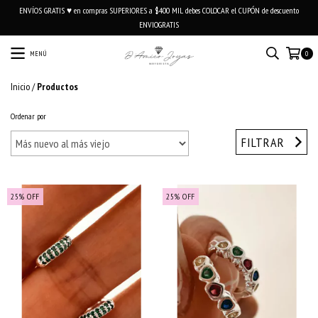
ENVÍOS GRATIS ♥ en compras SUPERIORES a $400 MIL debes COLOCAR el CUPÓN de descuento
ENVIOGRATIS
MENÚ
0
Inicio
/
Productos
Ordenar por
FILTRAR
25
%
OFF
25
%
OFF