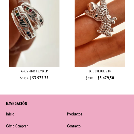
AROS PINK FLOYD BP
DIJE GRETULIS BP
$3.972,75
$5.479,50
$5.297
$7.306
NAVEGACIÓN
Inicio
Productos
Cómo Comprar
Contacto