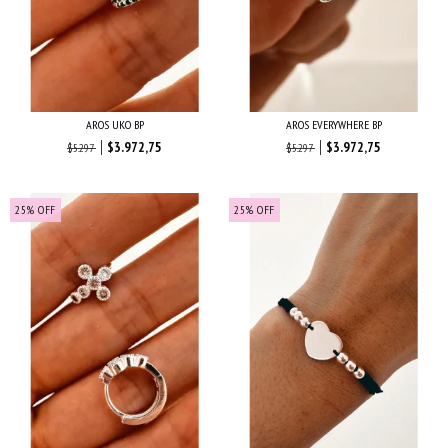
AROS UKO BP
AROS EVERYWHERE BP
$3.972,75
$3.972,75
$5.297
$5.297
25
%
OFF
25
%
OFF