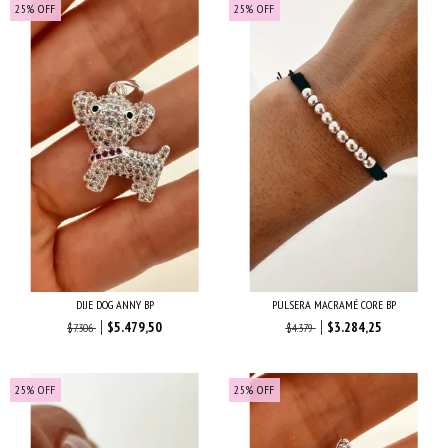
25
%
OFF
25
%
OFF
DIJE DOG ANNY BP
PULSERA MACRAMÉ CORE BP
$5.479,50
$3.284,25
$7.306
$4.379
25
%
OFF
25
%
OFF