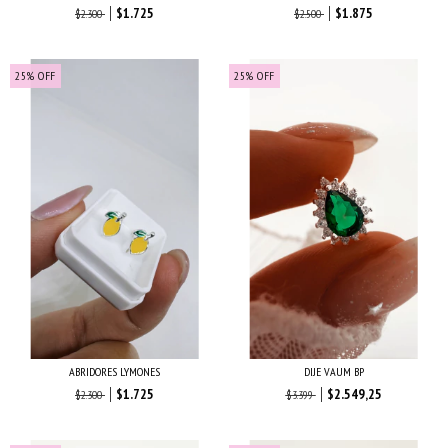
$1.725
$1.875
$2.300
$2.500
25
%
OFF
25
%
OFF
ABRIDORES LYMONES
DIJE VAUM BP
$1.725
$2.549,25
$2.300
$3.399