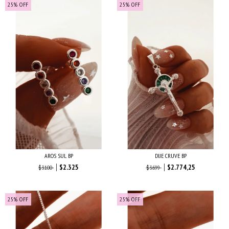
25
%
OFF
25
%
OFF
AROS SUL BP
DIJE CRUVE BP
$2.325
$2.774,25
$3.100
$3.699
25
%
OFF
25
%
OFF