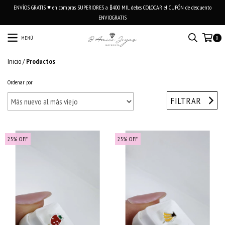
ENVÍOS GRATIS ♥ en compras SUPERIORES a $400 MIL debes COLOCAR el CUPÓN de descuento
ENVIOGRATIS
MENÚ
0
Inicio
/
Productos
Ordenar por
FILTRAR
25
%
OFF
25
%
OFF