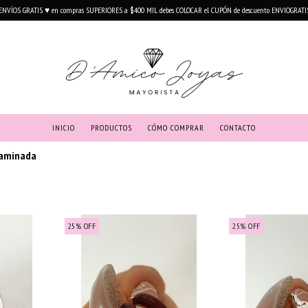
ENVÍOS GRATIS ♥ en compras SUPERIORES a $400 MIL debes COLOCAR el CUPÓN de descuento ENVIOGRATI
INICIO
PRODUCTOS
CÓMO COMPRAR
CONTACTO
Laminada
25
%
OFF
25
%
OFF