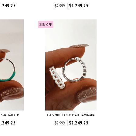
2.249,25
$2.249,25
$2.999
25
%
OFF
 ESMALTADO BP
AROS MIX BLANCO PLATA LAMINADA
2.249,25
$2.249,25
$2.999