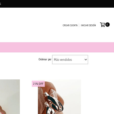
S
0
CREAR CUENTA
INICIAR SESIÓN
Ordenar por
25
%
OFF