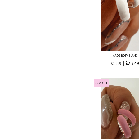
AROS ROBY BLANC 
$2.249
$2.999
25
%
OFF