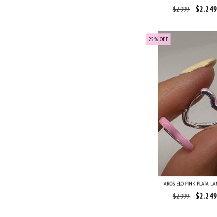
$2.249
$2.999
25
%
OFF
AROS ELO PINK PLATA L
$2.249
$2.999