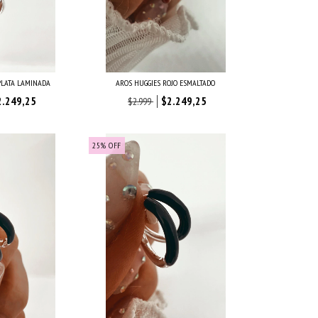
PLATA LAMINADA
AROS HUGGIES ROJO ESMALTADO
2.249,25
$2.249,25
$2.999
25
%
OFF