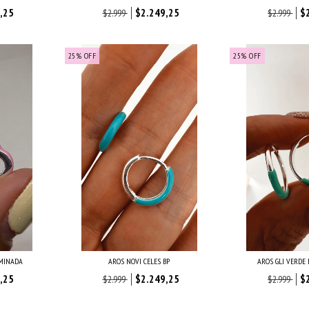
,25
$2.249,25
$
$2.999
$2.999
25
%
OFF
25
%
OFF
AMINADA
AROS NOVI CELES BP
AROS GLI VERDE
,25
$2.249,25
$
$2.999
$2.999