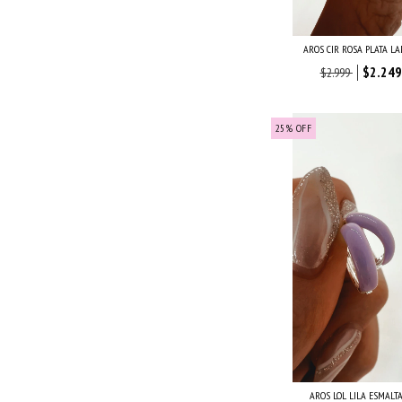
AROS CIR ROSA PLATA L
$2.249
$2.999
25
%
OFF
AROS LOL LILA ESMALT