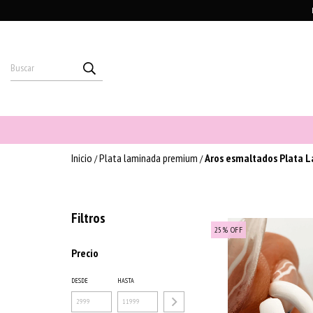
Inicio
Plata laminada premium
Aros esmaltados Plata 
/
/
Filtros
25
%
OFF
Precio
DESDE
HASTA