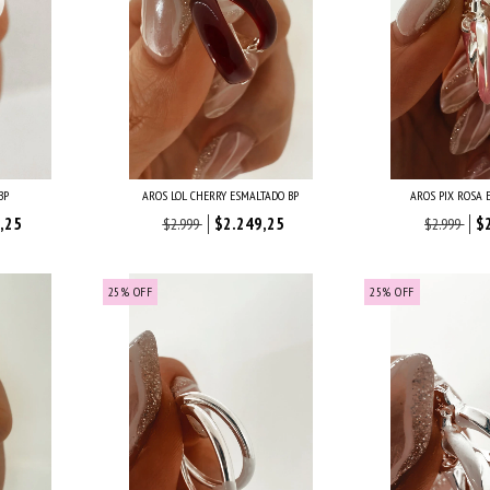
BP
AROS LOL CHERRY ESMALTADO BP
AROS PIX ROSA 
,25
$2.249,25
$
$2.999
$2.999
25
%
OFF
25
%
OFF