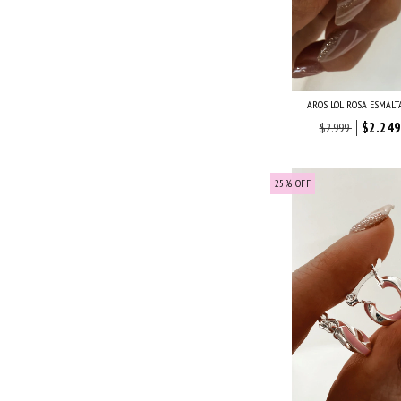
AROS LOL ROSA ESMALT
$2.249
$2.999
25
%
OFF