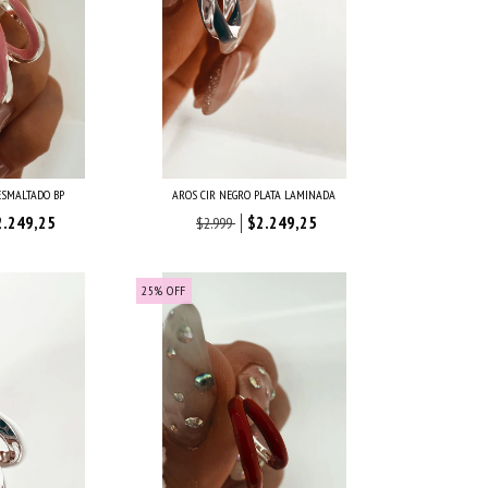
ESMALTADO BP
AROS CIR NEGRO PLATA LAMINADA
2.249,25
$2.249,25
$2.999
25
%
OFF