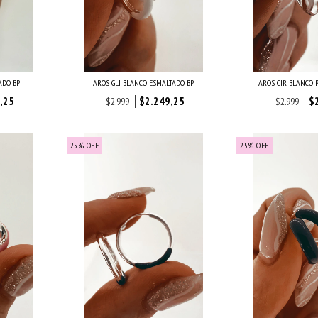
ADO BP
AROS GLI BLANCO ESMALTADO BP
AROS CIR BLANCO 
,25
$2.249,25
$
$2.999
$2.999
25
%
OFF
25
%
OFF