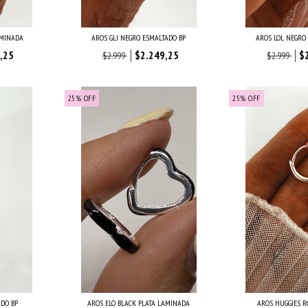
AMINADA
AROS GLI NEGRO ESMALTADO BP
AROS LOL NEGRO
,25
$2.249,25
$
$2.999
$2.999
25
%
OFF
25
%
OFF
ADO BP
AROS ELO BLACK PLATA LAMINADA
AROS HUGGIES R