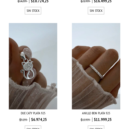
$10.724,25
$16.499,25
$14.299
$21.999
SIN STOCK
SIN STOCK
DIJE CATY PLATA 925
ANILLO BON PLATA 925
$6.974,25
$11.999,25
$9.299
$15.999