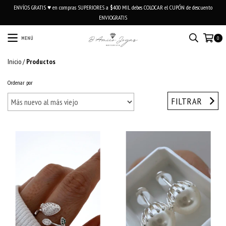
ENVÍOS GRATIS ♥ en compras SUPERIORES a $400 MIL debes COLOCAR el CUPÓN de descuento
ENVIOGRATIS
MENÚ
0
Inicio
/
Productos
Ordenar por
FILTRAR