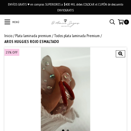
ENVÍOS GRATIS ♥ en compras SUPERIORES a $400 MIL debes COLOCAR el CUPÓN de descuento
ENVIOGRATIS
MENÚ
0
Inicio
/
Plata laminada premium
/
Todos plata laminada Premium
/
AROS HUGGIES ROJO ESMALTADO
25
%
OFF