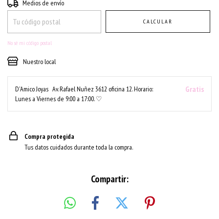
Entregas para el CP:
CAMBIAR CP
Medios de envío
CALCULAR
No sé mi código postal
Nuestro local
Gratis
D'Amico Joyas
Av. Rafael Nuñez 3612 oficina 12. Horario:
Lunes a Viernes de 9:00 a 17:00. ♡
Compra protegida
Tus datos cuidados durante toda la compra.
Compartir: