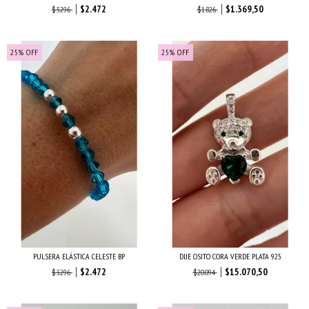
$2.472
$1.369,50
$3.296
$1.826
25
%
OFF
25
%
OFF
PULSERA ELÁSTICA CELESTE BP
DIJE OSITO CORA VERDE PLATA 925
$2.472
$15.070,50
$3.296
$20.094