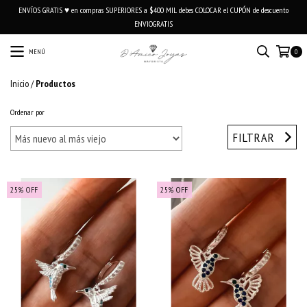
ENVÍOS GRATIS ♥ en compras SUPERIORES a $400 MIL debes COLOCAR el CUPÓN de descuento
ENVIOGRATIS
MENÚ
0
Inicio
/
Productos
Ordenar por
FILTRAR
25
%
OFF
25
%
OFF