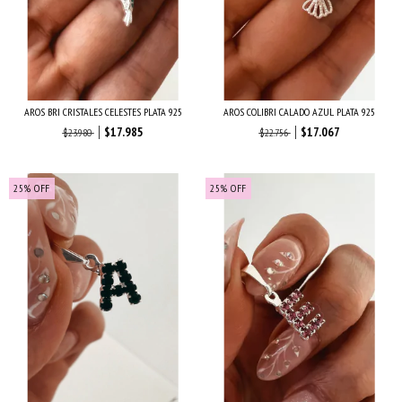
AROS BRI CRISTALES CELESTES PLATA 925
AROS COLIBRI CALADO AZUL PLATA 925
$17.985
$17.067
$23.980
$22.756
25
%
OFF
25
%
OFF