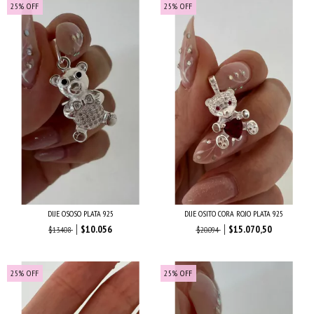
25
%
OFF
25
%
OFF
DIJE OSOSO PLATA 925
DIJE OSITO CORA ROJO PLATA 925
$10.056
$15.070,50
$13.408
$20.094
25
%
OFF
25
%
OFF