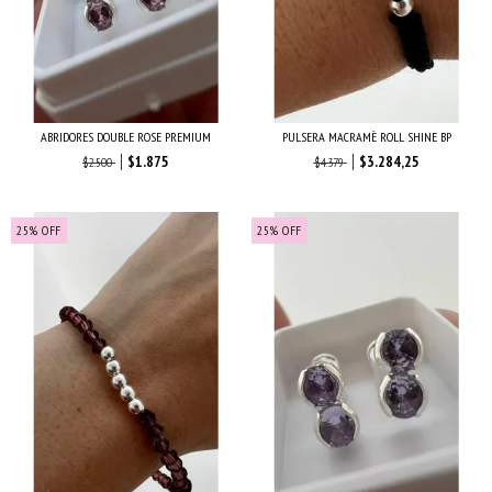
ABRIDORES DOUBLE ROSE PREMIUM
PULSERA MACRAMÈ ROLL SHINE BP
$1.875
$3.284,25
$2.500
$4.379
25
%
OFF
25
%
OFF