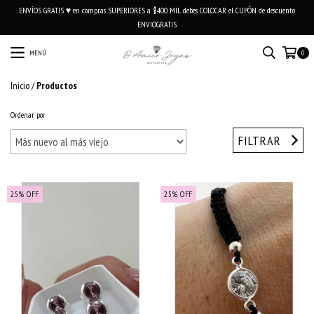
ENVÍOS GRATIS ♥ en compras SUPERIORES a $400 MIL debes COLOCAR el CUPÓN de descuento
ENVIOGRATIS
MENÚ
0
Inicio
/
Productos
Ordenar por
FILTRAR
25
%
OFF
25
%
OFF