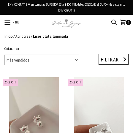
ENVÍOS GRATIS ♥ en compras SUPERIORES a $400 MIL debes COLOCAR el CUPÓN de descuento
ENVIOGRATIS
MENÚ
0
Inicio
/
Abridores
/
Lisos plata laminada
Ordenar por
FILTRAR
25
%
OFF
25
%
OFF