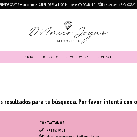
ENVÍOS GRATIS ♥ en compras SUPERIORES a $400 MIL debes COLOCAR el CUPÓN de descuento ENVIOGRATI
INICIO
PRODUCTOS
CÓMO COMPRAR
CONTACTO
 resultados para tu búsqueda. Por favor, intentá con otr
CONTACTANOS
3513529191
damicojoyasmayorista@gmail.com