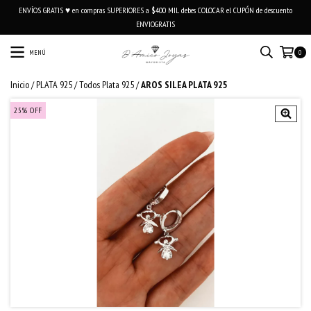
ENVÍOS GRATIS ♥ en compras SUPERIORES a $400 MIL debes COLOCAR el CUPÓN de descuento
ENVIOGRATIS
MENÚ
0
Inicio
/
PLATA 925
/
Todos Plata 925
/
AROS SILEA PLATA 925
25
%
OFF