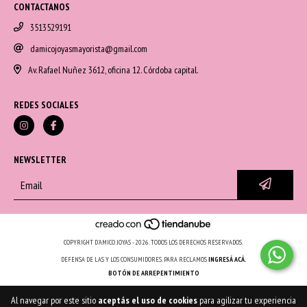
CONTACTANOS
3513529191
damicojoyasmayorista@gmail.com
Av. Rafael Nuñez 3612, oficina 12. Córdoba capital.
REDES SOCIALES
NEWSLETTER
COPYRIGHT D'AMICO JOYAS - 2026. TODOS LOS DERECHOS RESERVADOS.
DEFENSA DE LAS Y LOS CONSUMIDORES. PARA RECLAMOS
INGRESÁ ACÁ.
BOTÓN DE ARREPENTIMIENTO
Al navegar por este sitio
aceptás el uso de cookies
para agilizar tu experiencia