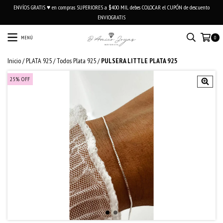
ENVÍOS GRATIS ♥ en compras SUPERIORES a $400 MIL debes COLOCAR el CUPÓN de descuento
ENVIOGRATIS
MENÚ
0
Inicio
/
PLATA 925
/
Todos Plata 925
/
PULSERA LITTLE PLATA 925
25
%
OFF