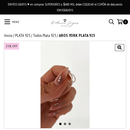
ENVÍOS GRATIS ♥ en compras SUPERIORES a $400 MIL debes COLOCAR el CUPÓN de descuento
ENVIOGRATIS
MENÚ
0
Inicio
/
PLATA 925
/
Todos Plata 925
/
AROS YORK PLATA 925
25
%
OFF