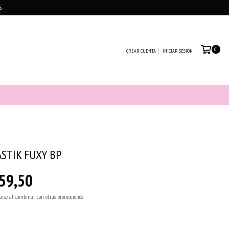
S
0
CREAR CUENTA
INICIAR SESIÓN
STIK FUXY BP
59,50
arse al combinar con otras promociones.