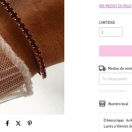
VER MEDIOS DE PAGO
CANTIDAD
Entregas para el CP:
Medios de enví
No sé mi código postal
Nuestro local
D'Amico Joyas
Av. 
Lunes a Viernes de