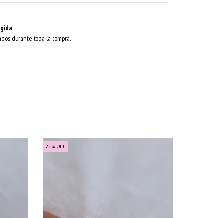
gida
ados durante toda la compra.
25
%
OFF
25
%
OFF