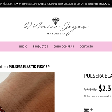
ENVÍOS GRATIS ♥ en compras SUPERIORES a $400 MIL debes COLOCAR el CUPÓN de descuento ENVIOGRATI
INICIO
PRODUCTOS
CÓMO COMPRAR
CONTACTO
mium
PULSERA ELASTIK FUXY BP
/
PULSERA ELA
$2.3
$3.146
El descuento puede modific