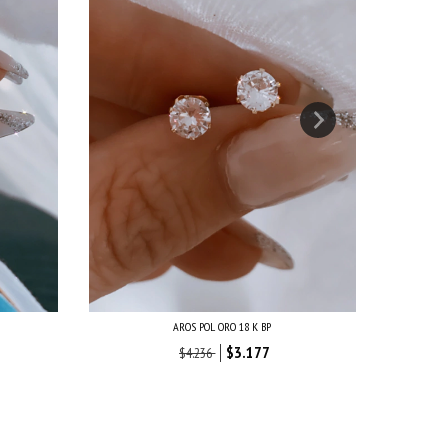
AROS POL ORO 18 K BP
$3.177
$4.236