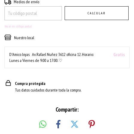
Entregas para el CP:
CAMBIAR CP
Medios de envío
CALCULAR
No sé mi código postal
Nuestro local
Gratis
D'Amico Joyas
Av. Rafael Nuñez 3612 oficina 12. Horario:
Lunes a Viernes de 9:00 a 17:00. ♡
Compra protegida
Tus datos cuidados durante toda la compra.
Compartir: