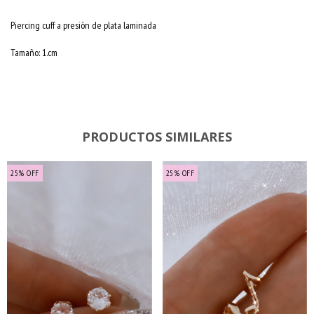
Piercing cuff a presiòn de plata laminada
Tamaño: 1.cm
PRODUCTOS SIMILARES
25
%
OFF
25
%
OFF