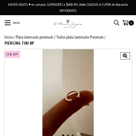
ENVÍOS GRATIS ♥ en compras SUPERIORES a $400 MIL debes COLOCAR el CUPÓN de descuento
ENVIOGRATIS
MENÚ
0
Inicio
/
Plata laminada premium
/
Todos plata laminada Premium
/
PIERCING TINI BP
25
%
OFF