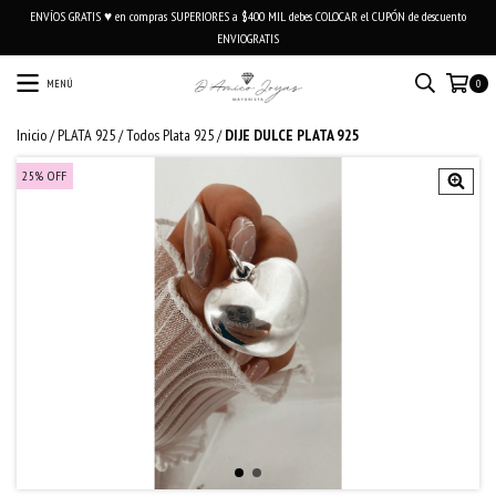
ENVÍOS GRATIS ♥ en compras SUPERIORES a $400 MIL debes COLOCAR el CUPÓN de descuento
ENVIOGRATIS
MENÚ
0
Inicio
/
PLATA 925
/
Todos Plata 925
/
DIJE DULCE PLATA 925
25
%
OFF