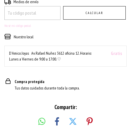
Entregas para el CP:
CAMBIAR CP
Medios de envío
CALCULAR
No sé mi código postal
Nuestro local
Gratis
D'Amico Joyas
Av. Rafael Nuñez 3612 oficina 12. Horario:
Lunes a Viernes de 9:00 a 17:00. ♡
Compra protegida
Tus datos cuidados durante toda la compra.
Compartir: