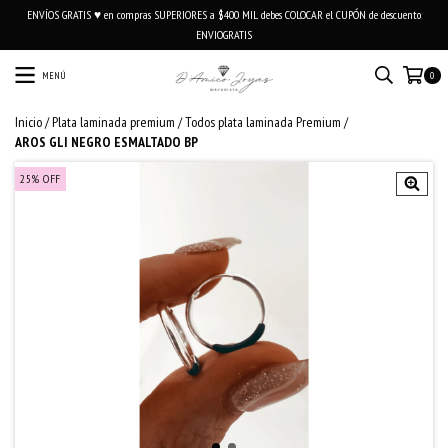
ENVÍOS GRATIS ♥ en compras SUPERIORES a $400 MIL debes COLOCAR el CUPÓN de descuento
ENVIOGRATIS
MENÚ
0
Inicio
/
Plata laminada premium
/
Todos plata laminada Premium
/
AROS GLI NEGRO ESMALTADO BP
25
%
OFF