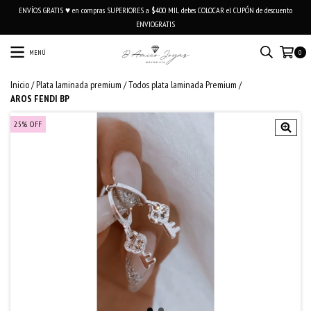
ENVÍOS GRATIS ♥ en compras SUPERIORES a $400 MIL debes COLOCAR el CUPÓN de descuento
ENVIOGRATIS
MENÚ
0
Inicio
/
Plata laminada premium
/
Todos plata laminada Premium
/
AROS FENDI BP
25
%
OFF