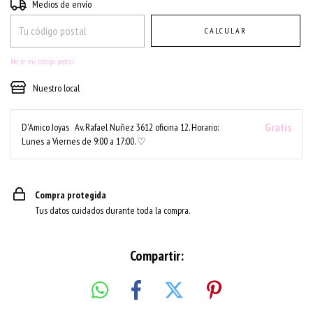
Entregas para el CP:
CAMBIAR CP
Medios de envío
CALCULAR
No sé mi código postal
Nuestro local
Gratis
D'Amico Joyas
Av. Rafael Nuñez 3612 oficina 12. Horario:
Lunes a Viernes de 9:00 a 17:00. ♡
Compra protegida
Tus datos cuidados durante toda la compra.
Compartir: