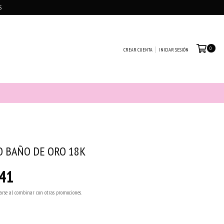
S
0
CREAR CUENTA
INICIAR SESIÓN
O BAÑO DE ORO 18K
41
arse al combinar con otras promociones.