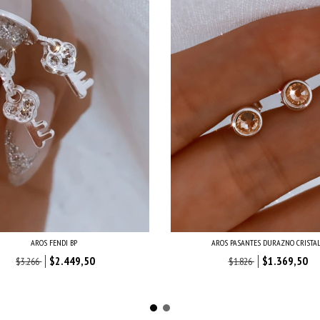
AROS FENDI BP
AROS PASANTES DURAZNO CRISTA
$2.449,50
$1.369,50
$3.266
$1.826