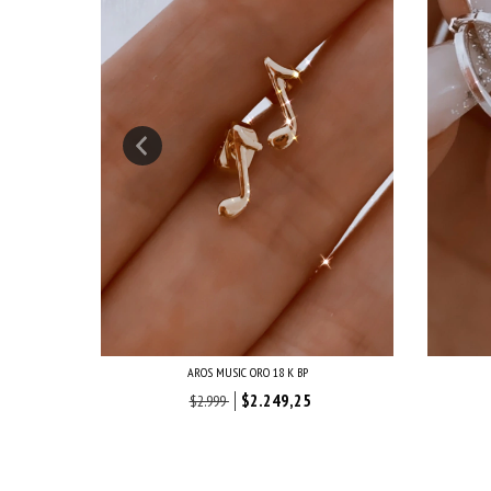
AROS MUSIC ORO 18 K BP
$2.249,25
$2.999