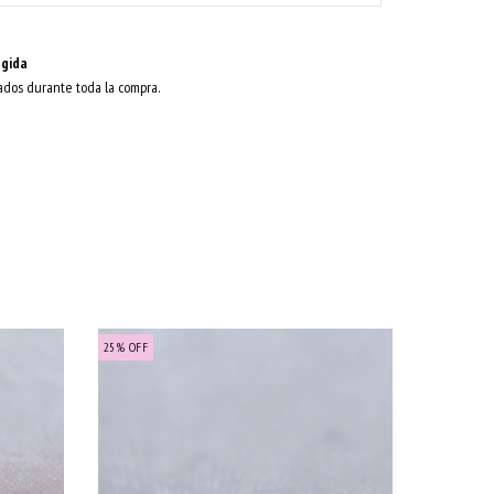
gida
ados durante toda la compra.
25
%
OFF
25
%
OFF