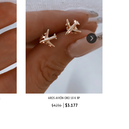
L
AROS AVIÓN ORO 18 K BP
AR
$3.177
$4.236