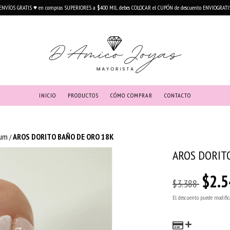
ENVÍOS GRATIS ♥ en compras SUPERIORES a $400 MIL debes COLOCAR el CUPÓN de descuento ENVIOGRATI
INICIO
PRODUCTOS
CÓMO COMPRAR
CONTACTO
ium
AROS DORITO BAÑO DE ORO 18K
/
AROS DORIT
$2.5
$3.388
El descuento puede modific