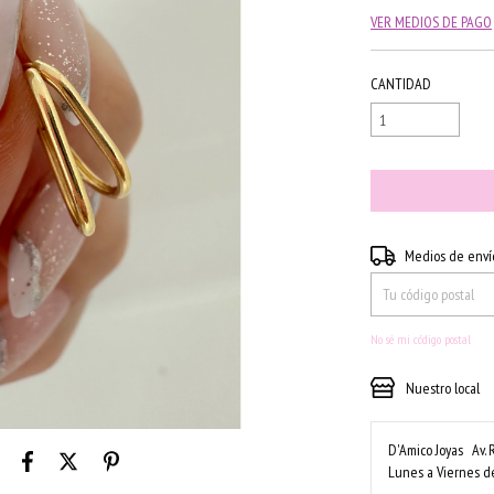
VER MEDIOS DE PAGO
CANTIDAD
Entregas para el CP:
Medios de enví
No sé mi código postal
Nuestro local
D'Amico Joyas
Av. 
Lunes a Viernes de