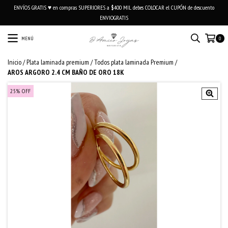
ENVÍOS GRATIS ♥ en compras SUPERIORES a $400 MIL debes COLOCAR el CUPÓN de descuento
ENVIOGRATIS
MENÚ
0
Inicio
/
Plata laminada premium
/
Todos plata laminada Premium
/
AROS ARGORO 2.4 CM BAÑO DE ORO 18K
25
%
OFF