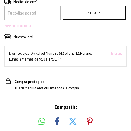
Entregas para el CP:
CAMBIAR CP
Medios de envío
CALCULAR
No sé mi código postal
Nuestro local
Gratis
D'Amico Joyas
Av. Rafael Nuñez 3612 oficina 12. Horario:
Lunes a Viernes de 9:00 a 17:00. ♡
Compra protegida
Tus datos cuidados durante toda la compra.
Compartir: