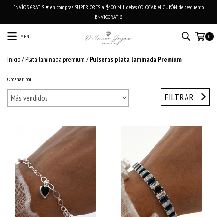
ENVÍOS GRATIS ♥ en compras SUPERIORES a $400 MIL debes COLOCAR el CUPÓN de descuento
ENVIOGRATIS
MENÚ
0
Inicio
/
Plata laminada premium
/
Pulseras plata laminada Premium
Ordenar por
FILTRAR