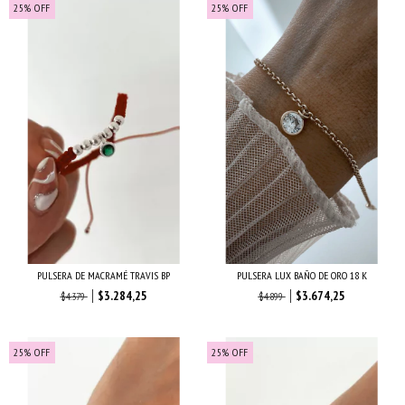
25
%
OFF
25
%
OFF
PULSERA DE MACRAMÉ TRAVIS BP
PULSERA LUX BAÑO DE ORO 18 K
$3.284,25
$3.674,25
$4.379
$4.899
25
%
OFF
25
%
OFF