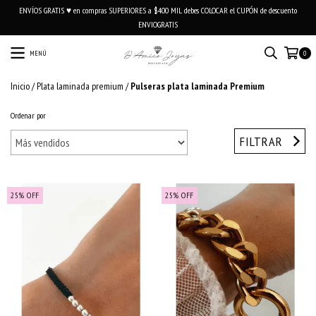
ENVÍOS GRATIS ♥ en compras SUPERIORES a $400 MIL debes COLOCAR el CUPÓN de descuento
ENVIOGRATIS
MENÚ
0
Inicio
/
Plata laminada premium
/
Pulseras plata laminada Premium
Ordenar por
FILTRAR
25
%
OFF
25
%
OFF