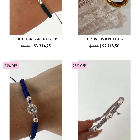
PULSERA MACRAME MANZI BP
PULSERA FASHION DORADA
$3.284,25
$2.713,50
$4.379
$3.618
25
%
OFF
25
%
OFF