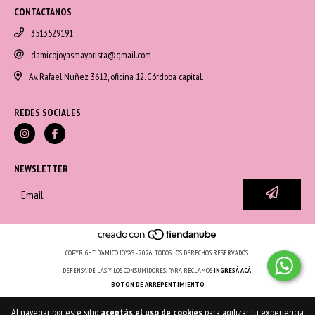
CONTACTANOS
3513529191
damicojoyasmayorista@gmail.com
Av. Rafael Nuñez 3612, oficina 12. Córdoba capital.
REDES SOCIALES
NEWSLETTER
COPYRIGHT D'AMICO JOYAS - 2026. TODOS LOS DERECHOS RESERVADOS.
DEFENSA DE LAS Y LOS CONSUMIDORES. PARA RECLAMOS
INGRESÁ ACÁ.
BOTÓN DE ARREPENTIMIENTO
Al navegar por este sitio
aceptás el uso de cookies
para agilizar tu experiencia