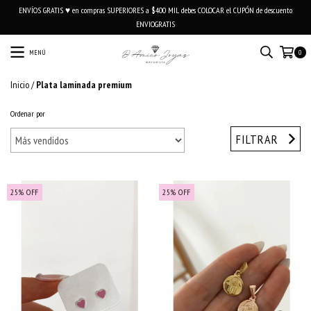
ENVÍOS GRATIS ♥ en compras SUPERIORES a $400 MIL debes COLOCAR el CUPÓN de descuento
ENVIOGRATIS
MENÚ
0
Inicio
/
Plata laminada premium
Ordenar por
FILTRAR
25
%
OFF
25
%
OFF