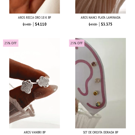
AROS RECCA ORO 18 K BP
AROS NANCI PLATA LAMINADA
$4.110
$3.375
$5.480
$4.500
25
%
OFF
25
%
OFF
AROS VANBRI BP
SET DE OREJITA DORADA BP