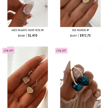
AROS PASANTE HEART ROSE BP
DIJE MIAMOR BP
$1.470
$972,75
$1.960
$1.297
25
%
OFF
25
%
OFF