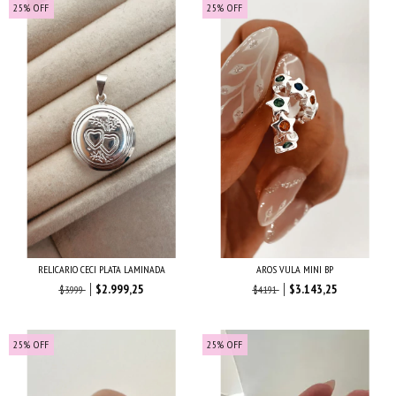
25
%
OFF
25
%
OFF
RELICARIO CECI PLATA LAMINADA
AROS VULA MINI BP
$2.999,25
$3.143,25
$3.999
$4.191
25
%
OFF
25
%
OFF