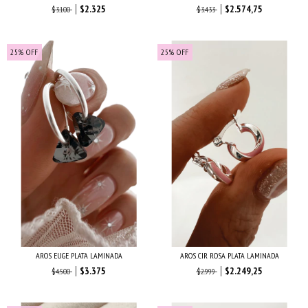
$2.325
$2.574,75
$3.100
$3.433
25
%
OFF
25
%
OFF
AROS EUGE PLATA LAMINADA
AROS CIR ROSA PLATA LAMINADA
$3.375
$2.249,25
$4.500
$2.999