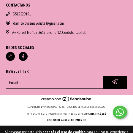
CONTACTANOS
3513529191
damicojoyasmayorista@gmail.com
Av. Rafael Nuñez 3612, oficina 12. Córdoba capital.
REDES SOCIALES
NEWSLETTER
COPYRIGHT D'AMICO JOYAS - 2026. TODOS LOS DERECHOS RESERVADOS.
DEFENSA DE LAS Y LOS CONSUMIDORES. PARA RECLAMOS
INGRESÁ ACÁ.
BOTÓN DE ARREPENTIMIENTO
Al navegar por este sitio
aceptás el uso de cookies
para agilizar tu experiencia