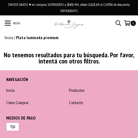
ENVÍOS GRATIS ♥ en compras SUPERIORES a $400 MIL debes COLOCAR el CUPÓN de descuento
ENVIOGRATIS
MENÚ
0
Inicio
/
Plata laminada premium
No tenemos resultados para tu búsqueda. Por favor,
intentá con otros filtros.
NAVEGACIÓN
Inicio
Productos
Cómo Comprar
Contacto
MEDIOS DE PAGO