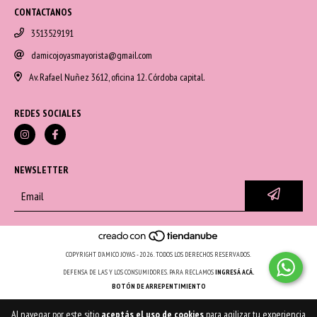
CONTACTANOS
3513529191
damicojoyasmayorista@gmail.com
Av. Rafael Nuñez 3612, oficina 12. Córdoba capital.
REDES SOCIALES
NEWSLETTER
COPYRIGHT D'AMICO JOYAS - 2026. TODOS LOS DERECHOS RESERVADOS.
DEFENSA DE LAS Y LOS CONSUMIDORES. PARA RECLAMOS
INGRESÁ ACÁ.
BOTÓN DE ARREPENTIMIENTO
Al navegar por este sitio
aceptás el uso de cookies
para agilizar tu experiencia