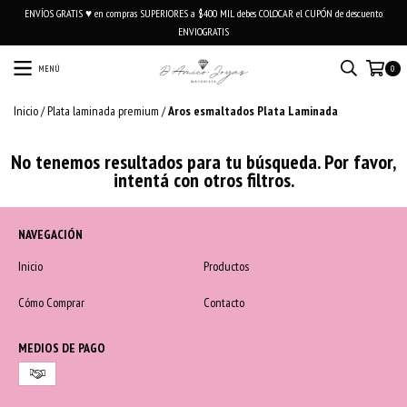
ENVÍOS GRATIS ♥ en compras SUPERIORES a $400 MIL debes COLOCAR el CUPÓN de descuento
ENVIOGRATIS
MENÚ
0
Inicio
/
Plata laminada premium
/
Aros esmaltados Plata Laminada
No tenemos resultados para tu búsqueda. Por favor,
intentá con otros filtros.
NAVEGACIÓN
Inicio
Productos
Cómo Comprar
Contacto
MEDIOS DE PAGO