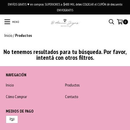
ENVÍOS GRATIS ♥ en compras SUPERIORES a $400 MIL debes COLOCAR el CUPÓN de descuento
ENVIOGRATIS
MENÚ
0
Inicio
/
Productos
No tenemos resultados para tu búsqueda. Por favor,
intentá con otros filtros.
NAVEGACIÓN
Inicio
Productos
Cómo Comprar
Contacto
MEDIOS DE PAGO