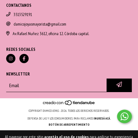
CONTACTANOS
3513529191
damicojoyasmayorista@gmail.com
Av. Rafael Nuñez 3612, oficina 12. Córdoba capital.
REDES SOCIALES
NEWSLETTER
COPYRIGHT D'AMICO JOYAS - 2026. TODOS LOS DERECHOS RESERVADOS.
DEFENSA DE LAS Y LOS CONSUMIDORES. PARA RECLAMOS
INGRESÁ ACÁ.
BOTÓN DE ARREPENTIMIENTO
Al navegar por este sitio
aceptás el uso de cookies
para agilizar tu experiencia