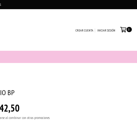
S
0
CREAR CUENTA
INICIAR SESIÓN
VIO BP
42,50
arse al combinar con otras promociones.