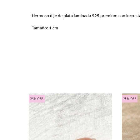
Hermoso dije de plata laminada 925 premium con incrustac
Tamaño: 1 cm
25
%
OFF
25
%
OFF