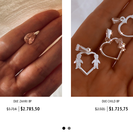
DIJE ZAHRI BP
DIJE CHILD BP
$2.785,50
$1.725,75
$3.714
$2.301