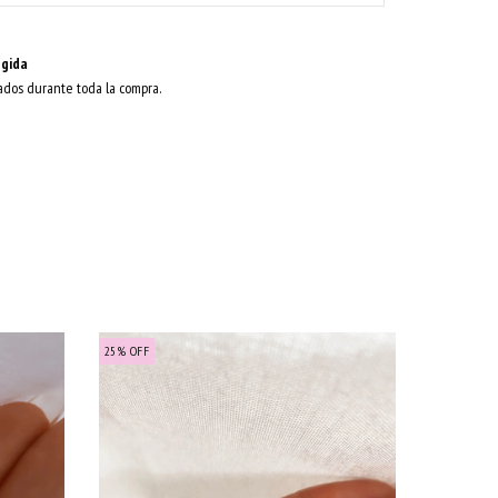
gida
ados durante toda la compra.
25
%
OFF
25
%
OFF