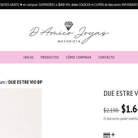
ENVÍOS GRATIS ♥ en compras SUPERIORES a $400 MIL debes COLOCAR el CUPÓN de descuento ENVIOGRATI
INICIO
PRODUCTOS
CÓMO COMPRAR
CONTACTO
ium
DIJE ESTRE VIO BP
/
DIJE ESTRE 
$1.6
$2.190
El descuento puede modific