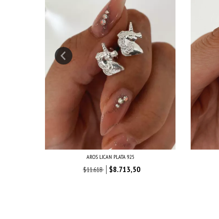
5
AROS LICAN PLATA 925
$8.713,50
$11.618