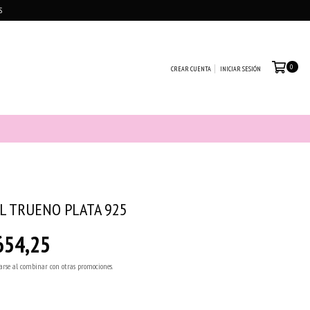
S
0
CREAR CUENTA
INICIAR SESIÓN
AL TRUENO PLATA 925
654,25
arse al combinar con otras promociones.