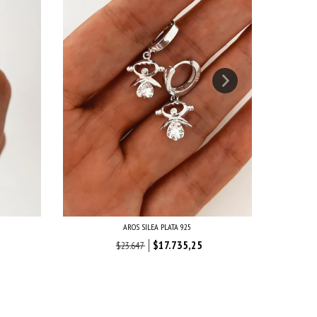
AROS SILEA PLATA 925
A
$17.735,25
$23.647