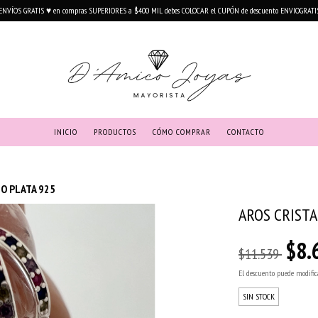
ENVÍOS GRATIS ♥ en compras SUPERIORES a $400 MIL debes COLOCAR el CUPÓN de descuento ENVIOGRATI
INICIO
PRODUCTOS
CÓMO COMPRAR
CONTACTO
O PLATA 925
AROS CRIST
$8.
$11.539
El descuento puede modific
SIN STOCK