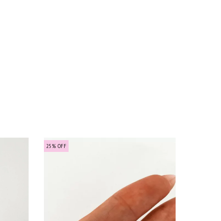
25
%
OFF
25
%
OFF