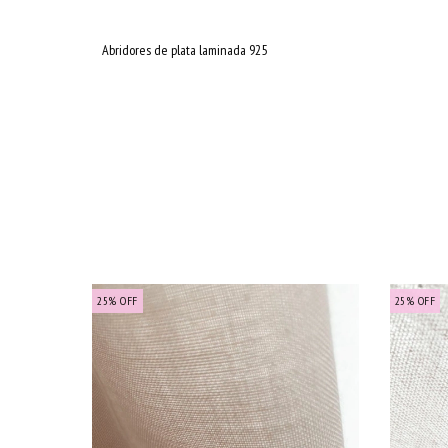
Abridores de plata laminada 925
25
%
OFF
25
%
OFF