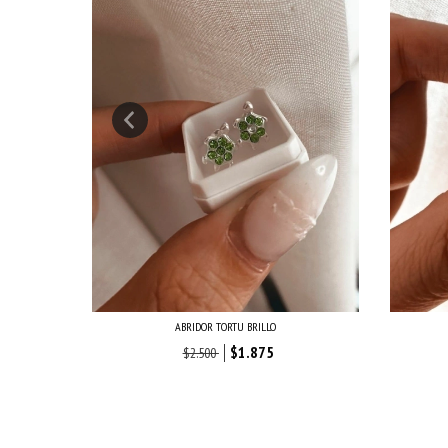
RDE
ABRIDOR TORTU BRILLO
$1.875
$2.500