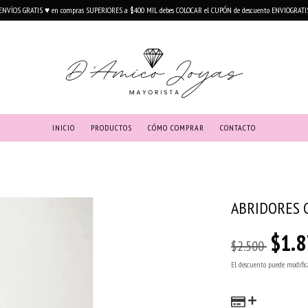
ENVÍOS GRATIS ♥ en compras SUPERIORES a $400 MIL debes COLOCAR el CUPÓN de descuento ENVIOGRATI
INICIO
PRODUCTOS
CÓMO COMPRAR
CONTACTO
ABRIDORES 
$1.8
$2.500
El descuento puede modific