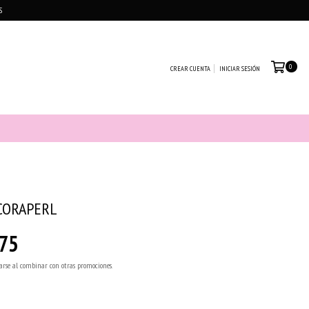
S
0
CREAR CUENTA
INICIAR SESIÓN
CORAPERL
75
arse al combinar con otras promociones.