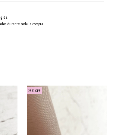
gida
ados durante toda la compra.
25
%
OFF
25
%
OFF