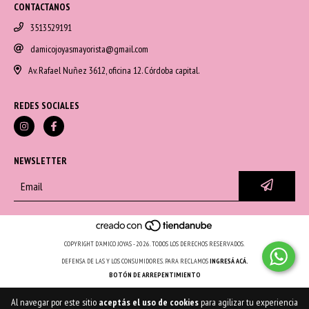
CONTACTANOS
3513529191
damicojoyasmayorista@gmail.com
Av. Rafael Nuñez 3612, oficina 12. Córdoba capital.
REDES SOCIALES
NEWSLETTER
COPYRIGHT D'AMICO JOYAS - 2026. TODOS LOS DERECHOS RESERVADOS.
DEFENSA DE LAS Y LOS CONSUMIDORES. PARA RECLAMOS
INGRESÁ ACÁ.
BOTÓN DE ARREPENTIMIENTO
Al navegar por este sitio
aceptás el uso de cookies
para agilizar tu experiencia