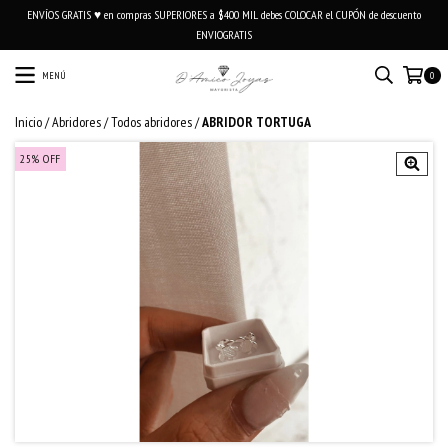
ENVÍOS GRATIS ♥ en compras SUPERIORES a $400 MIL debes COLOCAR el CUPÓN de descuento
ENVIOGRATIS
MENÚ
0
Inicio
/
Abridores
/
Todos abridores
/
ABRIDOR TORTUGA
25
%
OFF