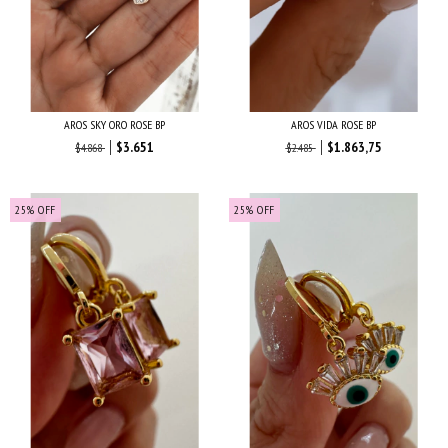
AROS SKY ORO ROSE BP
AROS VIDA ROSE BP
$3.651
$1.863,75
$4.868
$2.485
25
%
OFF
25
%
OFF