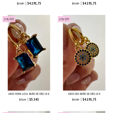
$4.191,75
$4.191,75
$5.589
$5.589
25
%
OFF
25
%
OFF
AROS HEMA AZUL BAÑO DE ORO 18 K
AROS OJIJI BAÑO DE ORO 18 K
$5.343
$4.191,75
$7.124
$5.589