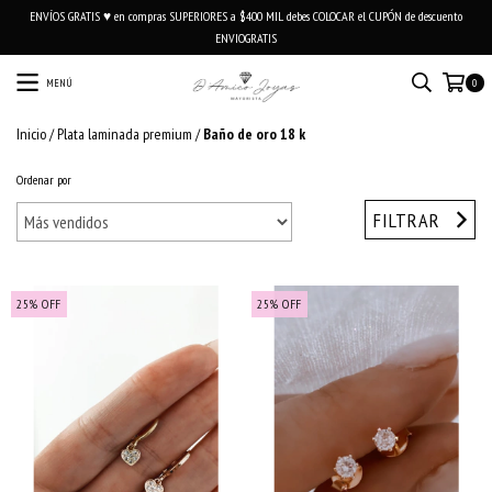
ENVÍOS GRATIS ♥ en compras SUPERIORES a $400 MIL debes COLOCAR el CUPÓN de descuento
ENVIOGRATIS
MENÚ
0
Inicio
/
Plata laminada premium
/
Baño de oro 18 k
Ordenar por
FILTRAR
25
%
OFF
25
%
OFF